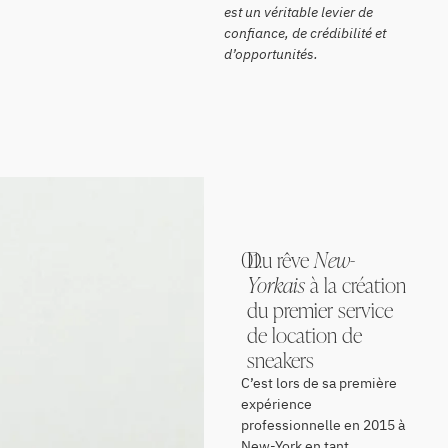
est un véritable levier de
confiance, de crédibilité et
d’opportunités.
01.
Du rêve
New-
Yorkais
à la création
du premier service
de location de
sneakers
C’est lors de sa première
expérience
professionnelle en 2015 à
New-York en tant