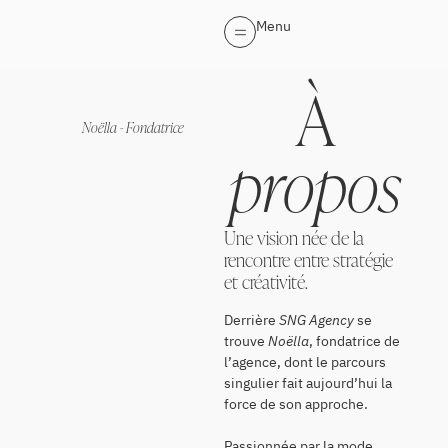
Menu
À
Noëlla - Fondatrice
propos
Une vision née de la
rencontre entre stratégie
et créativité.
Derrière
SNG Agency
se
trouve
Noëlla
, fondatrice de
l’agence, dont le parcours
singulier fait aujourd’hui la
force de son approche.
Passionnée par la mode