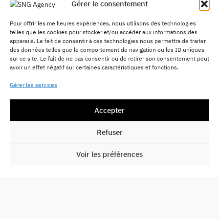
Gérer le consentement
Pour offrir les meilleures expériences, nous utilisons des technologies
telles que les cookies pour stocker et/ou accéder aux informations des
appareils. Le fait de consentir à ces technologies nous permettra de traiter
des données telles que le comportement de navigation ou les ID uniques
sur ce site. Le fait de ne pas consentir ou de retirer son consentement peut
avoir un effet négatif sur certaines caractéristiques et fonctions.
Gérer les services
Accepter
Refuser
02.
Plus qu'une image,
une vision.
Voir les préférences
Chez
SNG Agency,
nous
sommes convaincus
qu’une image ne se limite
pas à l’apparence. Elle est
un véritable levier
d’expression, de