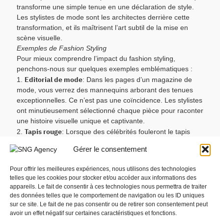
transforme une simple tenue en une déclaration de style.
Les stylistes de mode sont les architectes derrière cette
transformation, et ils maîtrisent l’art subtil de la mise en
scène visuelle.
Exemples de Fashion Styling
Pour mieux comprendre l’impact du fashion styling,
penchons-nous sur quelques exemples emblématiques :
Editorial de mode
1.
: Dans les pages d’un magazine de
mode, vous verrez des mannequins arborant des tenues
exceptionnelles. Ce n’est pas une coïncidence. Les stylistes
ont minutieusement sélectionné chaque pièce pour raconter
une histoire visuelle unique et captivante.
Tapis rouge
2.
: Lorsque des célébrités fouleront le tapis
rouge lors de grands événements, leurs tenues sont le fruit
Gérer le consentement
du travail acharné des stylistes. Chaque détail, des robes
aux bijoux, est soigneusement choisi pour éblouir les
Pour offrir les meilleures expériences, nous utilisons des technologies
photographes et les admirateurs.
telles que les cookies pour stocker et/ou accéder aux informations des
Émissions de télévision
3.
: Les animateurs de télévision
appareils. Le fait de consentir à ces technologies nous permettra de traiter
ne portent pas des tenues au hasard. Les stylistes créent
des données telles que le comportement de navigation ou les ID uniques
des looks qui correspondent à l’image de l’émission et du
sur ce site. Le fait de ne pas consentir ou de retirer son consentement peut
avoir un effet négatif sur certaines caractéristiques et fonctions.
présentateur, tout en tenant compte du public cible.