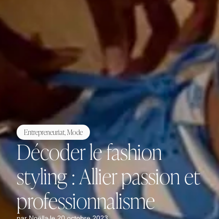
Entrepreneuriat
,
Mode
Décoder le fashion
styling : Allier passion et
professionnalisme
par
Noëlla
le 20 octobre 2023