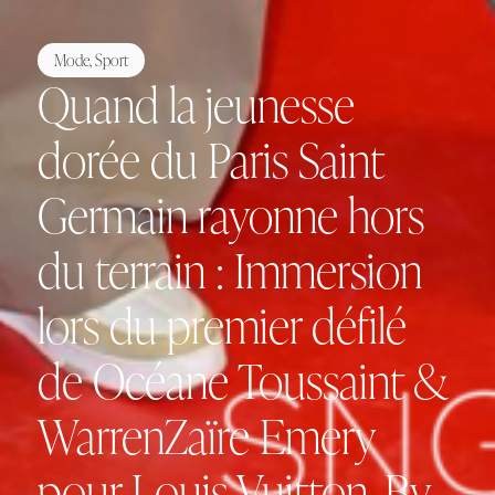
Mode
,
Sport
Quand la jeunesse
dorée du Paris Saint
Germain rayonne hors
du terrain : Immersion
lors du premier défilé
de Océane Toussaint &
WarrenZaïre Emery
pour Louis Vuitton, By