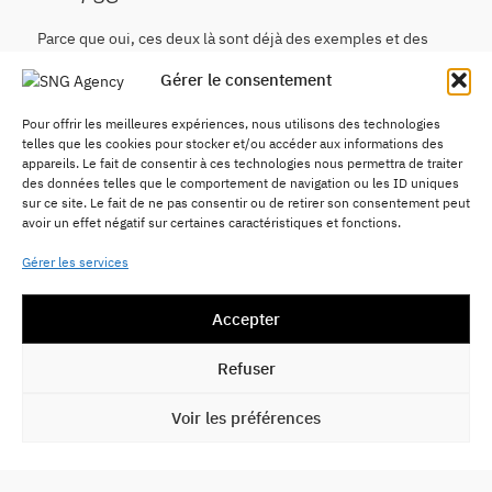
Parce que oui, ces deux là sont déjà des exemples et des
sources d’inspiration pour petits et grands. Pour leur talents
Gérer le consentement
de footballeuses/footballeurs certes, mais aussi pour ce
qu’ils incarnent en tant qu’humains. En effet, être sous le
Pour offrir les meilleures expériences, nous utilisons des technologies
feu des projecteurs depuis son plus jeune âge et réussir à
telles que les cookies pour stocker et/ou accéder aux informations des
rester focus, ce n’est pas donné à tout le monde. Comme il
appareils. Le fait de consentir à ces technologies nous permettra de traiter
n’est pas donné à tout le monde d’être invité au deuxième
des données telles que le comportement de navigation ou les ID uniques
défilé du légendaire Pharrell Williams pour Louis Vuitton, à
sur ce site. Le fait de ne pas consentir ou de retirer son consentement peut
respectivement 17 et 19 ans.
avoir un effet négatif sur certaines caractéristiques et fonctions.
En effet, vous avez bien lu. Et comme pour beaucoup, vous
Gérer les services
l’avez aussi vu. Car oui, nos 2 phénomènes n’ont pas
simplement fait acte de présence, mais se sont affirmé par
leur look, leur attitude et leur élégance naturelle.
Accepter
L’appropriation du costume retravaillé, à la croisée des
genres, imaginée par Noëlla en collaboration avec la marque
Refuser
YOUNGBRIGHTHING et son créateur Martial King, Océane
Toussaint a tout simplement rayonné et aura fait forte
Voir les préférences
impression pour son premier défilé
Photo by Kristy Sparow/Getty Images